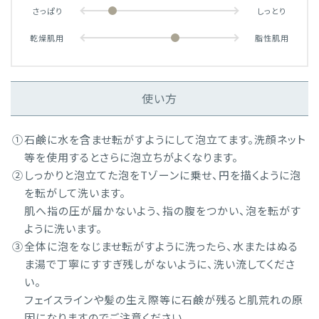
さっぱり
しっとり
乾燥肌用
脂性肌用
使い方
①
石鹸に水を含ませ転がすようにして泡立てます。洗顔ネット
等を使用するとさらに泡立ちがよくなります。
②
しっかりと泡立てた泡をTゾーンに乗せ、円を描くように泡
を転がして洗います。
肌へ指の圧が届かないよう、指の腹をつかい、泡を転がす
ように洗います。
③
全体に泡をなじませ転がすように洗ったら、水またはぬる
ま湯で丁寧にすすぎ残しがないように、洗い流してくださ
い。
フェイスラインや髪の生え際等に石鹸が残ると肌荒れの原
因になりますのでご注意ください。