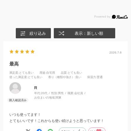
絞り込み
表示：新しい順
2026.7.6
最高
満足度
:とても良い
用途
:自宅用
品質
:とても良い
使った満足度
:とても良い
香り（種類や強さ）
:良い
保湿力
:普通
R
年代:
20代
性別:
男性
職業:
会社員
お住まいの地域:
関東
いつも使ってます！
とてもいいです！これからも使い続けようと思っています！