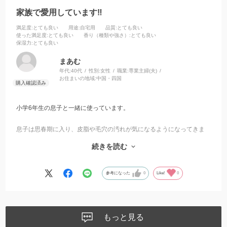
家族で愛用しています‼︎
満足度
:とても良い
用途
:自宅用
品質
:とても良い
使った満足度
:とても良い
香り（種類や強さ）
:とても良い
保湿力
:とても良い
まあむ
年代:
40代
性別:
女性
職業:
専業主婦(夫)
お住まいの地域:
中国・四国
小学6年生の息子と一緒に使っています。
息子は思春期に入り、皮脂や毛穴の汚れが気になるようになってきま
したが、この石鹸は泡立ちが良く、すっきり洗えるのに肌がつっぱり
続きを読む
ません。
私自身も一緒に使っていますが、洗い上がりがさっぱりしていて気持
参考になった
0
Like!
0
ちよく、親子で毎日続けやすいです。香りも強すぎず、家族みんなで
使いやすいと思います。
これからも親子で愛用したい石鹸です。
もっと見る