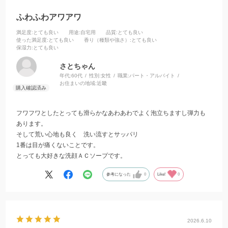
ふわふわアワアワ
満足度
:とても良い
用途
:自宅用
品質
:とても良い
使った満足度
:とても良い
香り（種類や強さ）
:とても良い
保湿力
:とても良い
さとちゃん
年代:
60代
性別:
女性
職業:
パート・アルバイト
お住まいの地域:
近畿
フワフワとしたとっても滑らかなあわあわでよく泡立ちますし弾力も
あります。
そして荒い心地も良く 洗い流すとサッパリ
1番は目が痛くないことです。
とっても大好きな洗顔ＡＣソープです。
参考になった
0
Like!
0
2026.6.10