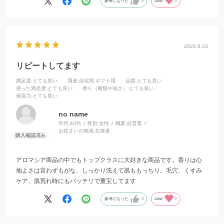
参考になった
0
Like!
0
2026.6.23
リピートしてます
満足度
:とても良い
用途
:自宅用,ギフト用
品質
:とても良い
使った満足度
:とても良い
香り（種類や強さ）
:とても良い
保湿力
:とても良い
no name
年代:
40代
性別:
女性
職業:
自営業
お住まいの地域:
北海道
アロマシア商品の中でもトップクラスに大好きな商品です。香りは心
地よさは言わずもがな、しっかり洗えて肌ももっちり。毛穴、くすみ
ケア、肌荒れ時にもバッチリで重宝してます
参考になった
0
Like!
0