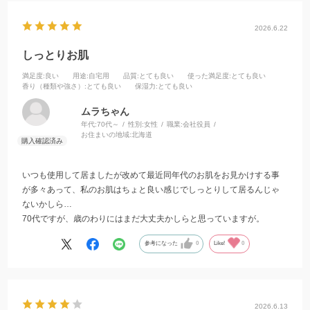
2026.6.22
しっとりお肌
満足度
:良い
用途
:自宅用
品質
:とても良い
使った満足度
:とても良い
香り（種類や強さ）
:とても良い
保湿力
:とても良い
ムラちゃん
年代:
70代～
性別:
女性
職業:
会社役員
お住まいの地域:
北海道
いつも使用して居ましたが改めて最近同年代のお肌をお見かけする事
が多々あって、私のお肌はちょと良い感じでしっとりして居るんじゃ
ないかしら…
70代ですが、歳のわりにはまだ大丈夫かしらと思っていますが。
参考になった
0
Like!
0
2026.6.13