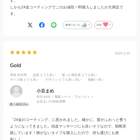
す。
しかも24金コーティングでこのお値段！即購入しましたが大満足で
す。
参考になった
0
Like!
0
2026.3.23
Gold
用途
:自宅用
品質
:とても良い
使った満足度
:とても良い
サイズ感
:とても良い
デザイン
:とても良い,良い
肌触り
:良い
小豆まめ
年代:
40代
職業:
パート・アルバイト
お住まいの地域:
関東
「24金のコーティング」に惹かれました。確かに、髪がふわっと整う
ようになってきました。頭皮マッサージにも良いそうなので、朝晩実
践しています！柄がないタイプを購入したので、持ち運びにも便
利！！