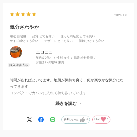
2026.1.8
気分さわやか
用途
:自宅用
品質
:とても良い
使った満足度
:とても良い
サイズ感
:とても良い
デザイン
:とても良い
肌触り
:とても良い
ニコニコ
年代:
70代～
性別:
女性
職業:
会社役員
お住まいの地域:
東海
時間があればといてます。地肌が気持ち良く、何か爽やかな気分にな
ってきます
コンパクトでカバンに入れて持ち歩いています
運転中も信号が赤になると体を叩いたりして、気持ち良く刺激を与え
続きを読む
て元気いっぱいです
毎日の大切なアイテムになりました
参考になった
0
Like!
0