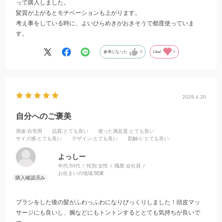
って購入しました。
髪質が上がるとモチベーションも上がります。
考え事をしている時に、よいひらめきがおきそうで都度使っていま
す。
参考になった
0
Like!
0
2026.4.20
自分へのご褒美
用途
:自宅用
品質
:とても良い
使った満足度
:とても良い
サイズ感
:とても良い
デザイン
:とても良い
肌触り
:とても良い
よっしー
年代:
50代
性別:
女性
職業:
会社員
お住まいの地域:
関東
ブラシをした後の髪がふわっふわになりびっくりしました！頭皮マッ
サージにも良いし、腕などにもトントンするととても気持ちが良いで