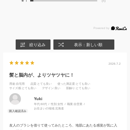
★
1
(1)
絞り込み
表示：新しい順
2026.7.2
髪と脳内が、よりツヤツヤに！
用途
:自宅用
品質
:とても良い
使った満足度
:とても良い
サイズ感
:とても良い
デザイン
:良い
肌触り
:とても良い
Yuki
年代:
60代
性別:
女性
職業:
自営業
お住まいの地域:
北海道
友人のブラシを借りて使ってみたところ、地肌にあたる感覚が気に入