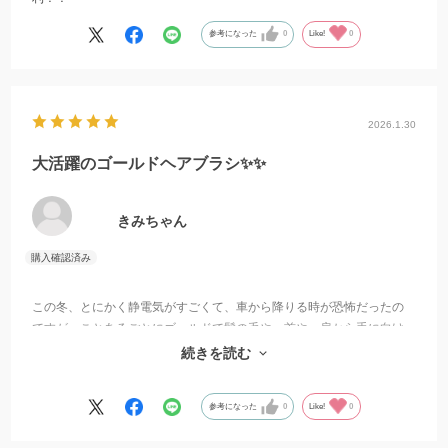
参考になった
0
Like!
0
2026.1.30
大活躍のゴールドヘアブラシ✨✨
きみちゃん
この冬、とにかく静電気がすごくて、車から降りる時が恐怖だったの
ですが、ことあるごとにゴールドで髪の毛や、首や、肩から手に向け
て滑らせていたら、ほんとうに、劇的に静電気のパチパチが減りまし
続きを読む
た。ずっと持ち歩いています💕
参考になった
0
Like!
0