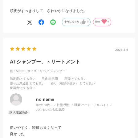
頭皮がすっきりして、さわやかになりました。
参考になった
0
Like!
0
2026.4.5
ATシャンプー、トリートメント
色：500ｍL
サイズ：リペア シャンプー
満足度
:とても良い
用途
:自宅用
品質
:とても良い
使った満足度
:とても良い
香り（種類や強さ）
:とても良い
保湿力
:とても良い
no name
年代:
70代～
性別:
男性
職業:
パート・アルバイト
お住まいの地域:
北陸
使いやすく、髪質も良くなって
良かった