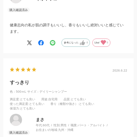
健康志向の私が肌の調子もいいし、香りもいいし絶対いいと感じてい
ます。
参考になった
0
Like!
0
2026.6.22
すっきり
色：500ｍL
サイズ：デイリーシャンプー
満足度
:とても良い
用途
:自宅用
品質
:とても良い
使った満足度
:とても良い
香り（種類や強さ）
:とても良い
保湿力
:とても良い
まさ
年代:
60代
性別:
男性
職業:
パート・アルバイト
お住まいの地域:
九州・沖縄