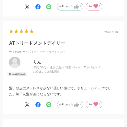
参考になった
0
Like!
0
2026.3.20
ATトリートメントデイリー
色：500g
サイズ：デイリー トリートメント
りん
年代:
50代
性別:
女性
職業:
パート・アルバイト
お住まいの地域:
関東
髪、頭皮にストレスが少ない優しい感じで、ボリュームアップでし
た。毎日洗髪が苦にならないです。
参考になった
0
Like!
0