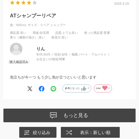
2026.3.20
ATシャンプーリペア
色：500ｍL
サイズ：リペア シャンプー
満足度
:良い
用途
:自宅用
品質
:とても良い
使った満足度
:普通
香り（種類や強さ）
:良い
保湿力
:良い
りん
年代:
50代
性別:
女性
職業:
パート・アルバイト
お住まいの地域:
関東
泡立ちが今一つ もう少し泡が立つといいと思います
参考になった
0
Like!
0
もっと見る
絞り込み
表示：新しい順