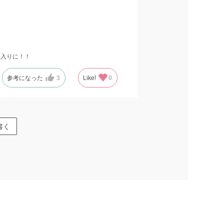
に入りに！！
参考になった
3
Like!
0
書く