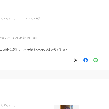
さ
:とてもおいしい
コスパ
:とても安い
社員
お住まいの地域:
中国・四国
お値段は嬉しいです❤️味もいいのでまたリピします
さ
:とてもおいしい