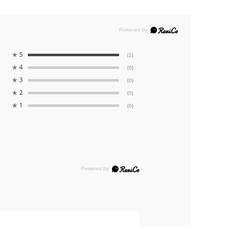
★
5
(2)
★
4
(0)
★
3
(0)
★
2
(0)
★
1
(0)