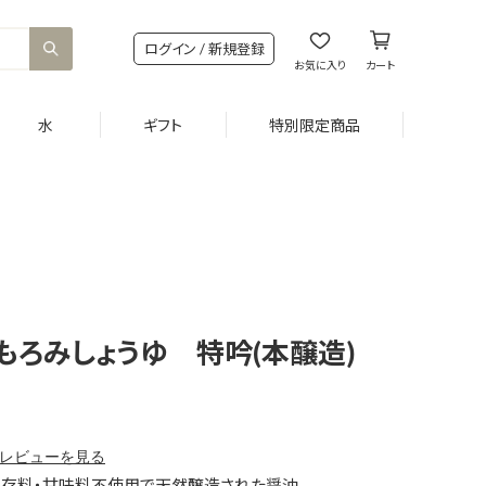
ログイン / 新規登録
お気に入り
カート
水
ギフト
特別限定商品
もろみしょうゆ 特吟(本醸造)
レビューを見る
保存料・甘味料不使用で天然醸造された醤油