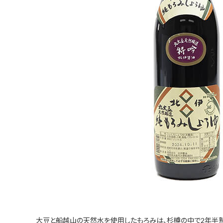
大豆と船越山の天然水を使用したもろみは、杉樽の中で2年半熟