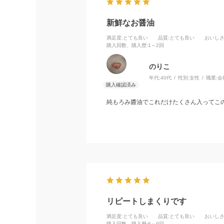
新鮮なお醤油
満足度
:とても良い
品質
:とても良い
おいし
購入回数、購入歴
:1～2回
のりこ
年代:
40代
性別:
女性
職業:
会
純もろみ醬油でこれだけたくさん入ってこの
リピートしまくりです
満足度
:とても良い
品質
:とても良い
おいし
購入回数、購入歴
:6～9回