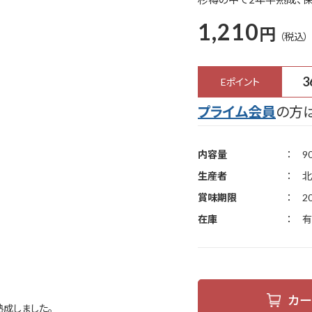
1,210
円
3
Eポイント
プライム会員
の方は
内容量
9
生産者
北
賞味期限
2
在庫
有
カー
成しました。