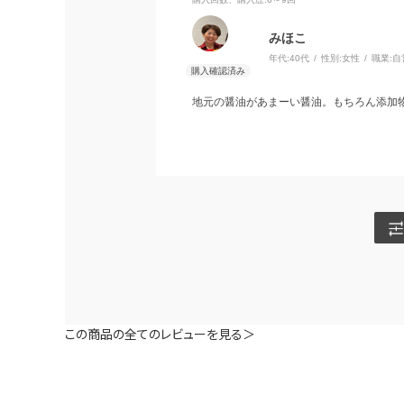
みほこ
年代:
40代
性別:
女性
職業:
自
地元の醤油があまーい醤油。もちろん添加
この商品の全てのレビューを見る＞