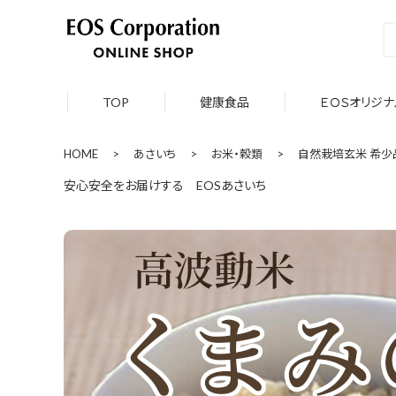
TOP
健康食品
ＥＯＳオリジナ
HOME
>
あさいち
>
お米・穀類
>
自然栽培玄米 希少品
安心安全をお届けする EOSあさいち