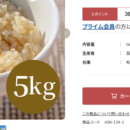
3
Eポイント
プライム会員
の方は
内容量
5
生産者
高
在庫
有
カー
この商品について問い合わせ
商品コード
ASN-134-2