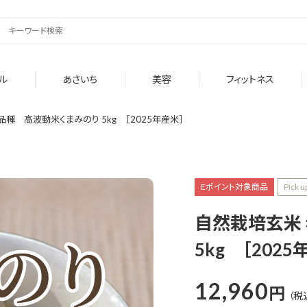
ル
あさいち
美容
フィットネス
種 高波動米くまみのり 5kg ［2025年産米］
Eポイント対象商品
Pick u
自然栽培玄米
5kg ［2025
12,960
円