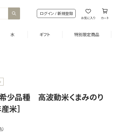
ログイン / 新規登録
お気に入り
カート
水
ギフト
特別限定商品
p
 希少品種 高波動米くまみのり
年産米］