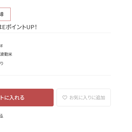
88
EポイントUP！
kg
波動米
り
トに入れる
お気に入りに追加
る