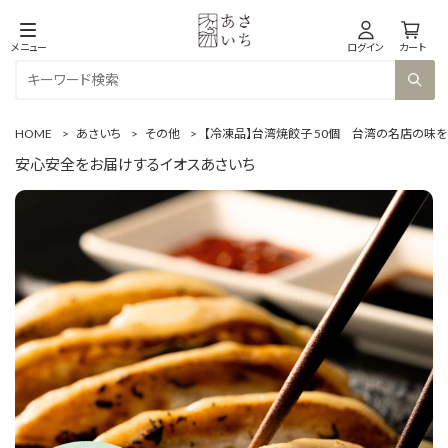
メニュー
ログイン
カート
HOME
>
あさいち
>
その他
>
【冷凍品】台湾焼餃子 50個 台湾の名店の味
安心安全をお届けするイオスあさいち