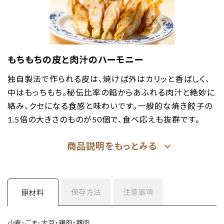
もちもちの皮と肉汁のハーモニー
独自製法で作られる皮は、焼けば外はカリッと香ばしく、
中はもっちもち。秘伝比率の餡からあふれる肉汁と絶妙に
絡み、クセになる食感と味わいです。一般的な焼き餃子の
1.5倍の大きさのものが50個で、食べ応えも抜群です。
保存方法
注意事項
原材料
小麦･ごま･大豆・鶏肉・豚肉