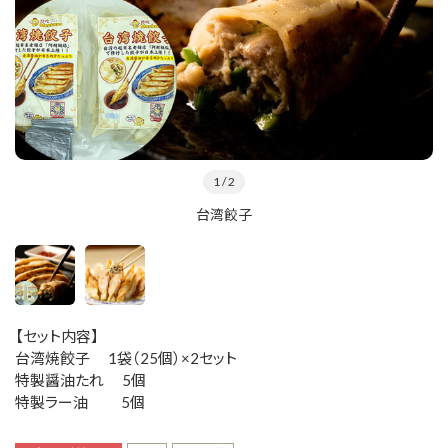
1
/ 2
台湾餃子
【セット内容】
台湾焼餃子 1袋（25個）×2セット
特製醤油たれ 5個
特製ラー油 5個