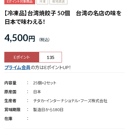
Eポイント対象商品
冷凍
産地直送
【冷凍品】台湾焼餃子 50個 台湾の名店の味を
日本で味わえる！
4,500
円
135
Eポイント
プライム会員
の方はEポイントUP！
内容量
25個×2セット
原産国
日本
生産者
チタカ・インターナショナル・フーズ株式会社
賞味期限
製造日から180日
在庫