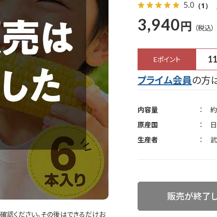
5.0
（1）
3,940
円
1
Eポイント
プライム会員
の方は
内容量
約
原産国
日
生産者
武
販売が終了
確認ください。その後はできるだけお