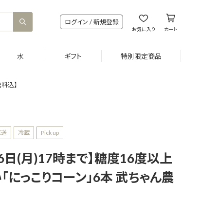
ログイン / 新規登録
お気に入り
カート
水
ギフト
特別限定商品
送料込】
直送
冷蔵
Pick up
6日(月)17時まで】糖度16度以上
「にっこりコーン」6本 武ちゃん農