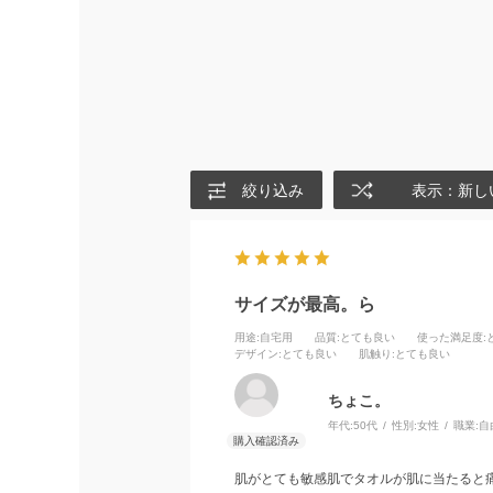
絞り込み
表示：新し
サイズが最高。ら
用途
:自宅用
品質
:とても良い
使った満足度
デザイン
:とても良い
肌触り
:とても良い
ちょこ。
年代:
50代
性別:
女性
職業:
自
肌がとても敏感肌でタオルが肌に当たると