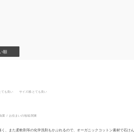
い順
:とても良い
サイズ感
:とても良い
由業
お住まいの地域:
関東
痛く、また柔軟剤等の化学洗剤もかぶれるので、オーガニックコットン素材で石け