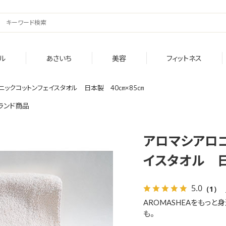
ル
あさいち
美容
フィットネス
ックコットンフェイスタオル 日本製 40㎝×85㎝
ランド商品
アロマシアロ
イスタオル 日
5.0
（1）
AROMASHEAをもっ
も。