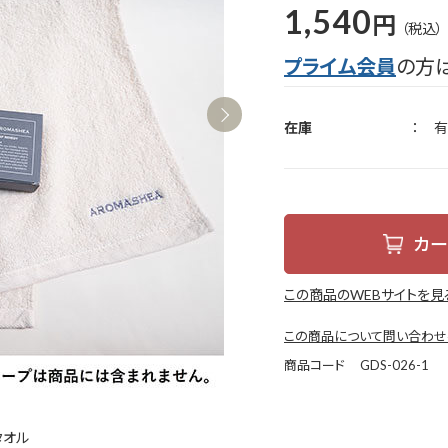
1,540
円
プライム会員
の方
在庫
有
カー
この商品のWEBサイトを見
この商品について問い合わせ
商品コード
GDS-026-1
タオル