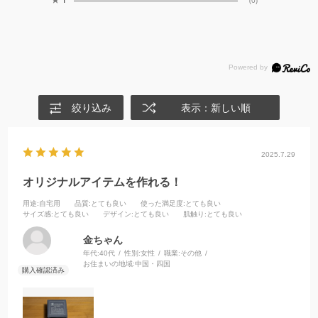
(0)
絞り込み
表示：新しい順
2025.7.29
オリジナルアイテムを作れる！
用途
:自宅用
品質
:とても良い
使った満足度
:とても良い
サイズ感
:とても良い
デザイン
:とても良い
肌触り
:とても良い
金ちゃん
年代:
40代
性別:
女性
職業:
その他
お住まいの地域:
中国・四国