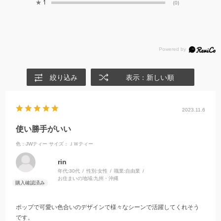
★
1
(0)
絞り込み
表示：新しい順
2023.11.6
使い勝手がいい
色：JWティー
サイズ：ＪＷティー
rin
年代:
30代
性別:
女性
職業:
自由業
お住まいの地域:
九州・沖縄
ポップで可愛い色合いのデザインで様々なシーンで活躍してくれそう
です。