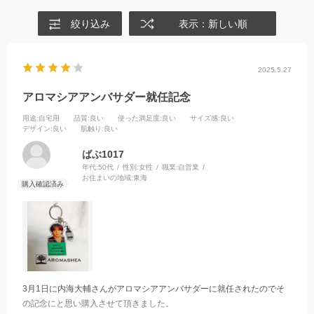
絞り込み
表示：新しい順
2025.5.27
アロマシアアンバサダー就任記念
用途
:自宅用
品質
:良い
使った満足度
:良い
サイズ感
:良い
デザイン
:良い
肌触り
:良い
ばぶ1017
年代:
50代
性別:
女性
職業:
自営業
お住まいの地域:
東海
3月1日に内海大輔さんがアロマシアアンバサダーに就任されたのでそ
の記念にと思い購入させて頂きました。