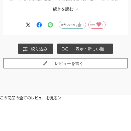
ワンマンライブの時に販売された就任記念日の時に着られていた衣装
のアクキーにこのチャームを付けてアロマシアのトートバッグにつけ
続きを読む
て愛用させていただいてます。
参考になった
0
Like!
0
絞り込み
表示：新しい順
レビューを書く
この商品の全てのレビューを見る＞