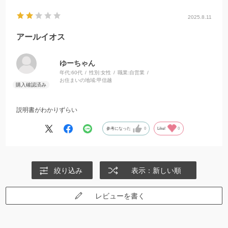
2025.8.11
アールイオス
ゆーちゃん
年代:
60代
性別:
女性
職業:
自営業
お住まいの地域:
甲信越
説明書がわかりずらい
参考になった
0
Like!
0
絞り込み
表示：新しい順
レビューを書く