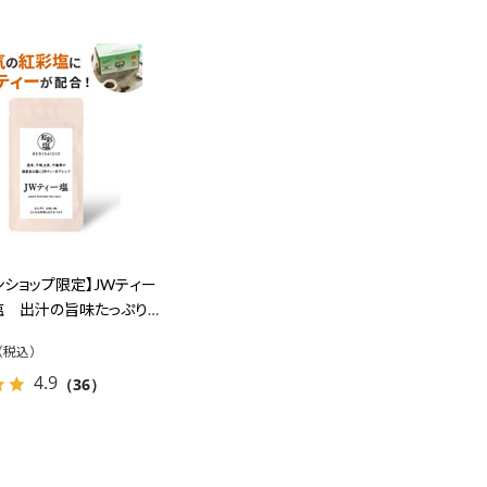
ンショップ限定】JWティー
塩 出汁の旨味たっぷり
もおすすめ JWティー配
4.9
（36）