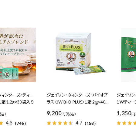
ウィンターズ・ティー
ジェイソン・ウィンターズ・バイオプ
ジェイソン
１箱 1.2g×30袋入り
ラス（JW BIO PLUS）1箱 2ｇ×40包
(JWティ
入り
り
9,200
1,350
円
円
4.8
4.7
（746）
（158）