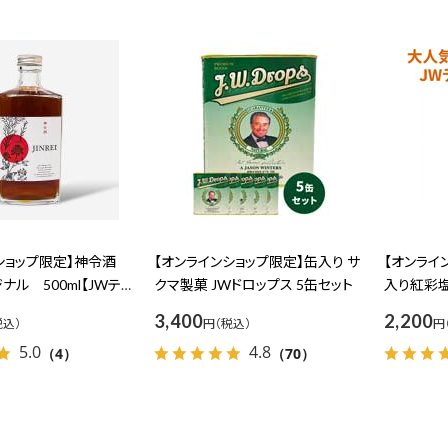
ンショップ限定】神令酒
【オンラインショップ限定】缶入り サ
【オンライ
ナル 500ml【JWティ
クマ製菓 JWドロップス 5缶セット
入り紅彩
ーブリキュール 米焼酎
で減塩に
3,400
2,200
円
円
合
5.0
4.8
（4）
（70）