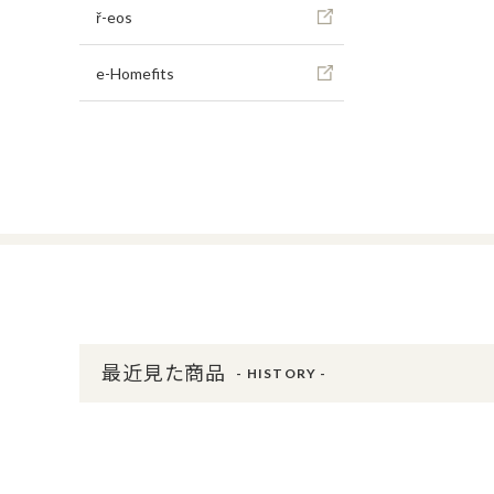
ř-eos
e-Homefits
最近見た商品
- HISTORY -