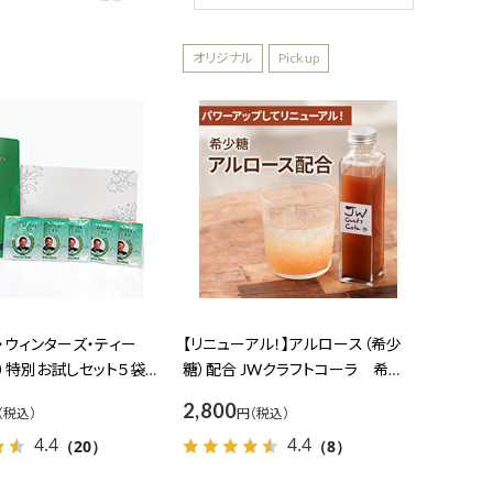
新着順
オリジナル
Pick up
商品コード
商品名
発売日
価格(安い順)
価格(高い順)
発売日＋商品名
・ウィンターズ・ティー
【リニューアル！】アルロース（希少
ー）特別お試しセット５袋入
糖）配合 JWクラフトコーラ 希釈
用 200mL 【オンラインショップ
2,800
円
限定】
4.4
4.4
（20）
（8）