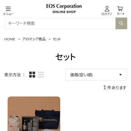
メニュー
ログイン
カート
HOME
>
アロマシア商品
>
セット
セット
表示方法
価格(安い順)
新着順
1
件あります
商品コード
商品名
発売日