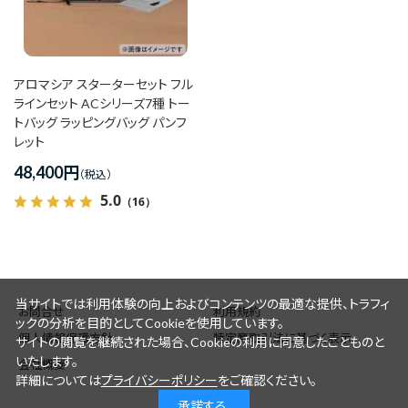
価格(高い順)
発売日＋商品名
アロマシア スターターセット フル
ラインセット ACシリーズ7種 トー
トバッグ ラッピングバッグ パンフ
レット
48,400
円
5.0
（16）
当サイトでは利用体験の向上およびコンテンツの最適な提供、トラフィ
お問合せ
利用規約
ックの分析を目的としてCookieを使用しています。
個人情報保護方針
特定商取引法に基づく表示
サイトの閲覧を継続された場合、Cookieの利用に同意したことものと
いたします。
会社概要
詳細については
プライバシーポリシー
をご確認ください。
承諾する