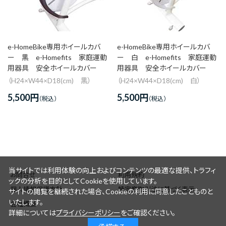
価格(高い順)
発売日＋商品名
e-HomeBike専用ホイールカバ
e-HomeBike専用ホイールカバ
ー 黒 e-Homefits 家庭運動
ー 白 e-Homefits 家庭運動
用器具 安全ホイールカバー
用器具 安全ホイールカバー
（H24×W44×D18(cm) 黒）
（H24×W44×D18(cm) 白）
5,500
円
5,500
円
当サイトでは利用体験の向上およびコンテンツの最適な提供、トラフィ
お問合せ
利用規約
ックの分析を目的としてCookieを使用しています。
個人情報保護方針
特定商取引法に基づく表示
サイトの閲覧を継続された場合、Cookieの利用に同意したことものと
いたします。
会社概要
詳細については
プライバシーポリシー
をご確認ください。