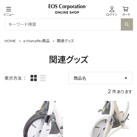
メニュー
ログイン
カート
HOME
>
e-Homefits商品
>
関連グッズ
関連グッズ
表示方法
商品名
新着順
2
件あります
商品コード
発売日
価格(安い順)