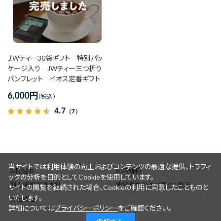
価格(高い順)
発売日＋商品名
ＪＷティー30袋ギフト 特別パッ
ケージ入り JWティー三つ折り
パンフレット イオス定番ギフト
6,000
円
4.7
（7）
当サイトでは利用体験の向上およびコンテンツの最適な提供、トラフィ
お問合せ
利用規約
ックの分析を目的としてCookieを使用しています。
個人情報保護方針
特定商取引法に基づく表示
サイトの閲覧を継続された場合、Cookieの利用に同意したことものと
いたします。
会社概要
詳細については
プライバシーポリシー
をご確認ください。