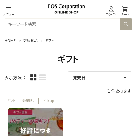
メニュー
ログイン
カート
HOME
>
健康食品
>
ギフト
ギフト
表示方法
発売日
新着順
1
件あります
ギフト
数量限定
Pick up
商品コード
商品名
価格(安い順)