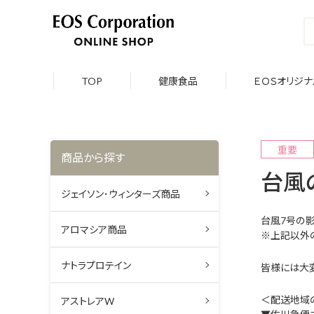
TOP
健康食品
ＥＯＳオリジナ
重要
商品から探す
台風
ジェイソン･ウィンターズ商品
台風7号の
アロマシア商品
※上記以外
ナトラプロテイン
皆様には大
＜配送地域
アストレアW