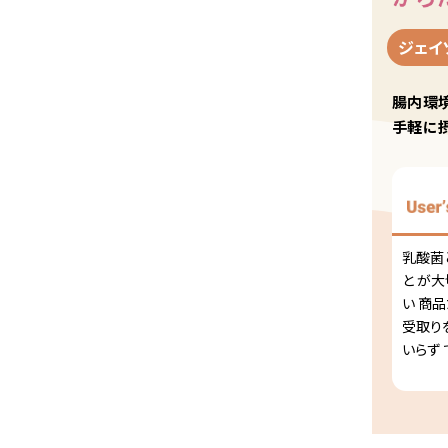
ジェイ
腸内環境
手軽に摂
乳酸菌
と が
い 商
受取り
いらず