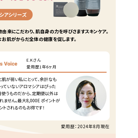
シアシリーズ
物由来にこだわり、肌自身の力を呼びさますスキンケア。
なお肌がからだ全体の健康を促します。
E.Kさん
愛用歴1年6ヶ月
と肌が弱い私にとって、余計なも
入っていないアロマシアはぴった
毎日使うものだから、定期便以外は
れません。最大8,000E ポイントが
ゼントされるのもお得です！
愛用歴：2024年8月現在