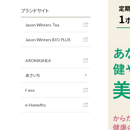
定
ブランドサイト
1
Jason Winters Tea
Jason Winters BIO PLUS
AROMASHEA
あさいち
ř-eos
e-Homefits