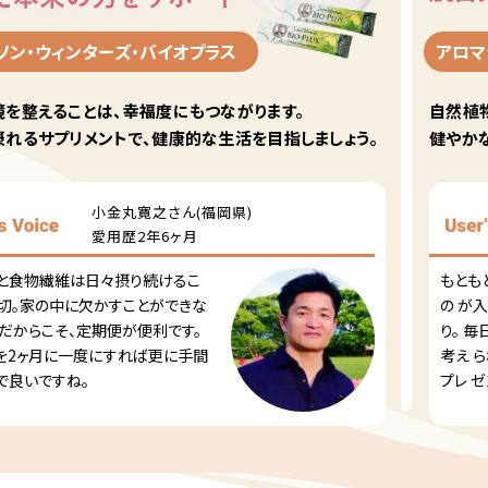
ソン・ウィンターズ・バイオプラス
アロマ
を整えることは、幸福度にもつながります。
自然植
れるサプリメントで、健康的な生活を目指しましょう。
健やか
小金丸寛之さん(福岡県)
愛用歴2年6ヶ月
と食物繊維は日々摂り続けるこ
もとも
大切。家の中に欠かすことができな
の が
品だからこそ、定期便が便利です。
り。 
を2ヶ月に一度にすれば更に手間
考え ら
 で良いですね。
プレ 