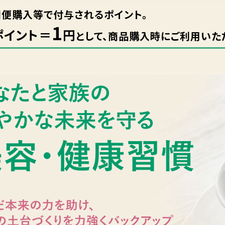
期便購入等で付与されるポイント。
1
ポイント＝
円
として、商品購入時にご利用いた