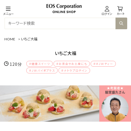
メニュー
ログイン
カート
HOME
>
いちご大福
いちご大福
120分
＃健康スイーツ
＃お茶会やお土産にも
＃＃ＪＷティー
＃ＪＷバイオプラス
＃ナトラプロテイン