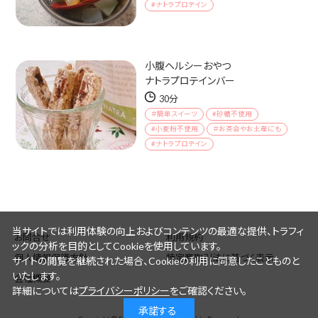
#ナトラプロテイン
小腹ヘルシーおやつ
ナトラプロテインバー
30分
＃簡単スイーツ
#砂糖不使用
#小麦粉不使用
＃お茶会やお土産にも
#ナトラプロテイン
当サイトでは利用体験の向上およびコンテンツの最適な提供、トラフィ
お問合せ
利用規約
ックの分析を目的としてCookieを使用しています。
個人情報保護方針
特定商取引法に基づく表示
サイトの閲覧を継続された場合、Cookieの利用に同意したことものと
いたします。
会社概要
詳細については
プライバシーポリシー
をご確認ください。
承諾する