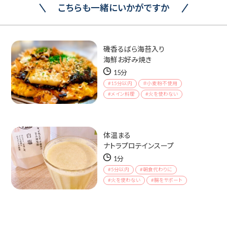
こちらも一緒にいかがですか
磯香るばら海苔入り
海鮮お好み焼き
15分
#15分以内
＃小麦粉不使用
#メイン料理
#火を使わない
体温まる
ナトラプロテインスープ
1分
#5分以内
#朝食代わりに
#火を使わない
#腸をサポート