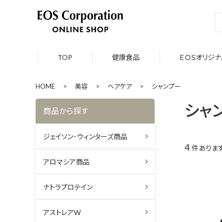
TOP
健康食品
ＥＯＳオリジナ
HOME
>
美容
>
ヘアケア
>
シャンプー
シャ
商品から探す
ジェイソン･ウィンターズ商品
4
件ありま
アロマシア商品
ナトラプロテイン
アストレアW