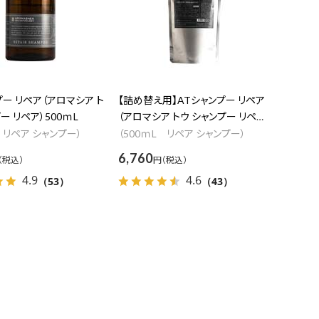
発売日
価格(安い順)
価格(高い順)
発売日＋商品名
プー リペア（アロマシア ト
【詰め替え用】ATシャンプー リペア
ー リペア）500ｍL
（アロマシア トウ シャンプー リペ
ア）500ｍL
 リペア シャンプー）
（500ｍL リペア シャンプー）
6,760
円
4.9
4.6
（53）
（43）