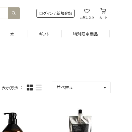
ログイン / 新規登録
お気に入り
カート
水
ギフト
特別限定商品
並べ替え
表示方法
新着順
商品コード
商品名